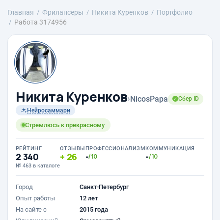
Главная
Фрилансеры
Никита Куренков
Портфолио
Работа 3174956
Никита Куренков
›
NicosPapa
Сбер ID
Нейросаммари
Стремлюсь к прекрасному
РЕЙТИНГ
ОТЗЫВЫ
ПРОФЕССИОНАЛИЗМ
КОММУНИКАЦИЯ
2 340
26
-
-
/10
/10
№ 463 в каталоге
Город
Санкт-Петербург
Опыт работы
12 лет
На сайте с
2015 года