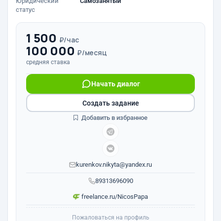
Юридический
Самозанятый
статус
1 500
₽/час
100 000
₽/месяц
средняя ставка
Начать диалог
Создать задание
Добавить в избранное
kurenkov.nikyta@yandex.ru
89313696090
freelance.ru/NicosPapa
Пожаловаться на профиль