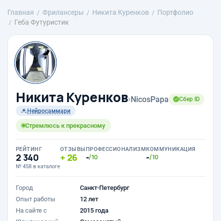
Главная
Фрилансеры
Никита Куренков
Портфолио
Геба Футуристик
Никита Куренков
›
NicosPapa
Сбер ID
Нейросаммари
Стремлюсь к прекрасному
РЕЙТИНГ
ОТЗЫВЫ
ПРОФЕССИОНАЛИЗМ
КОММУНИКАЦИЯ
2 340
26
-
-
/10
/10
№ 458 в каталоге
Город
Санкт-Петербург
Опыт работы
12 лет
На сайте с
2015 года