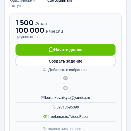
Юридический
Самозанятый
статус
1 500
₽/час
100 000
₽/месяц
средняя ставка
Начать диалог
Создать задание
Добавить в избранное
kurenkov.nikyta@yandex.ru
89313696090
freelance.ru/NicosPapa
Пожаловаться на профиль