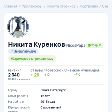
Главная
Фрилансеры
Никита Куренков
Портфолио
Ulia
Никита Куренков
›
NicosPapa
Сбер ID
Нейросаммари
Стремлюсь к прекрасному
РЕЙТИНГ
ОТЗЫВЫ
ПРОФЕССИОНАЛИЗМ
КОММУНИКАЦИЯ
2 340
26
-
-
/10
/10
№ 463 в каталоге
Город
Санкт-Петербург
Опыт работы
12 лет
На сайте с
2015 года
Юридический
Самозанятый
статус