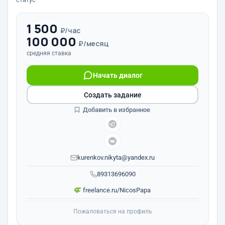
1 500
₽/час
100 000
₽/месяц
средняя ставка
Начать диалог
Создать задание
Добавить в избранное
kurenkov.nikyta@yandex.ru
89313696090
freelance.ru/NicosPapa
Пожаловаться на профиль