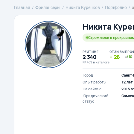
Главная
Фрилансеры
Никита Куренков
Портфолио
Никита Куре
Стремлюсь к прекрасно
РЕЙТИНГ
ОТЗЫВЫ
ПРО
2 340
26
-
/10
№ 463 в каталоге
Город
Санкт-
Опыт работы
12 лет
На сайте с
2015 г
Юридический
Самоз
статус