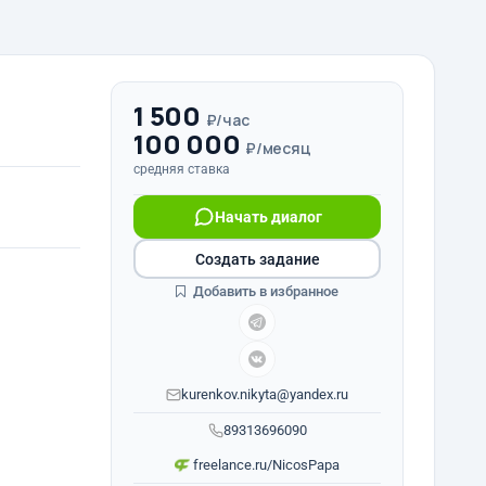
1 500
₽/час
100 000
₽/месяц
средняя ставка
Начать диалог
Создать задание
Добавить в избранное
kurenkov.nikyta@yandex.ru
89313696090
freelance.ru/NicosPapa