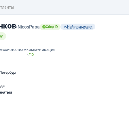
атланты
нков
›
NicosPapa
Сбер ID
Нейросаммари
му
ФЕССИОНАЛИЗМ
КОММУНИКАЦИЯ
-
/10
Петербург
ода
анятый