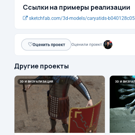
Ссылки на примеры реализации
sketchfab.com/3d-models/caryatids-b040128c05
♡
Оценить проект
Оценили проект:
Другие проекты
3D И ВИЗУАЛИЗАЦИЯ
3D И ВИЗУА