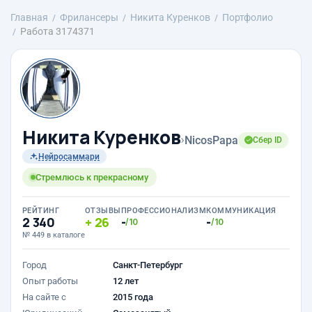
Главная
Фрилансеры
Никита Куренков
Портфолио
Работа 3174371
Никита Куренков
›
NicosPapa
Сбер ID
Нейросаммари
Стремлюсь к прекрасному
РЕЙТИНГ
ОТЗЫВЫ
ПРОФЕССИОНАЛИЗМ
КОММУНИКАЦИЯ
2 340
26
-
-
/10
/10
№ 449 в каталоге
Город
Санкт-Петербург
Опыт работы
12 лет
На сайте с
2015 года