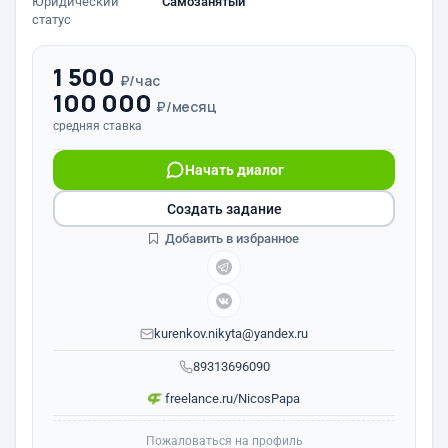
Юридический
Самозанятый
статус
1 500
₽/час
100 000
₽/месяц
средняя ставка
Начать диалог
Создать задание
Добавить в избранное
kurenkov.nikyta@yandex.ru
89313696090
freelance.ru/NicosPapa
Пожаловаться на профиль