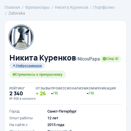
Главная
Фрилансеры
Никита Куренков
Портфолио
Zabivaka
Никита Куренков
›
NicosPapa
Сбер ID
Нейросаммари
Стремлюсь к прекрасному
РЕЙТИНГ
ОТЗЫВЫ
ПРОФЕССИОНАЛИЗМ
КОММУНИКАЦИЯ
2 340
26
-
-
/10
/10
№ 458 в каталоге
Город
Санкт-Петербург
Опыт работы
12 лет
На сайте с
2015 года