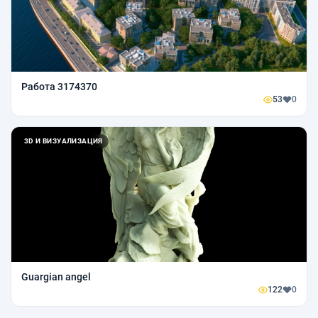
Работа 3174370
53
0
3D И ВИЗУАЛИЗАЦИЯ
Guargian angel
122
0