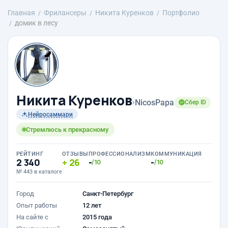
Главная
Фрилансеры
Никита Куренков
Портфолио
домик в лесу
Никита Куренков
›
NicosPapa
Сбер ID
Нейросаммари
Стремлюсь к прекрасному
РЕЙТИНГ
ОТЗЫВЫ
ПРОФЕССИОНАЛИЗМ
КОММУНИКАЦИЯ
2 340
26
-
-
/10
/10
№ 443 в каталоге
Город
Санкт-Петербург
Опыт работы
12 лет
На сайте с
2015 года