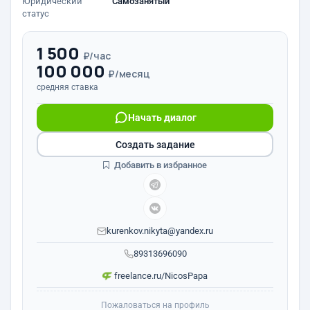
Юридический
Самозанятый
статус
1 500
₽/час
100 000
₽/месяц
средняя ставка
Начать диалог
Создать задание
Добавить в избранное
kurenkov.nikyta@yandex.ru
89313696090
freelance.ru/NicosPapa
Пожаловаться на профиль