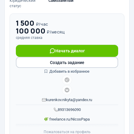
Юридический
Самозанятый
статус
1 500
₽/час
100 000
₽/месяц
средняя ставка
Начать диалог
Создать задание
Добавить в избранное
kurenkov.nikyta@yandex.ru
89313696090
freelance.ru/NicosPapa
Пожаловаться на профиль