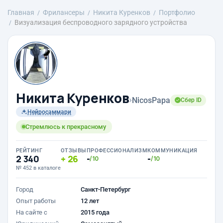
Главная
Фрилансеры
Никита Куренков
Портфолио
Визуализация беспроводного зарядного устройства
Никита Куренков
›
NicosPapa
Сбер ID
Нейросаммари
Стремлюсь к прекрасному
РЕЙТИНГ
ОТЗЫВЫ
ПРОФЕССИОНАЛИЗМ
КОММУНИКАЦИЯ
2 340
26
-
-
/10
/10
№ 452 в каталоге
Город
Санкт-Петербург
Опыт работы
12 лет
На сайте с
2015 года