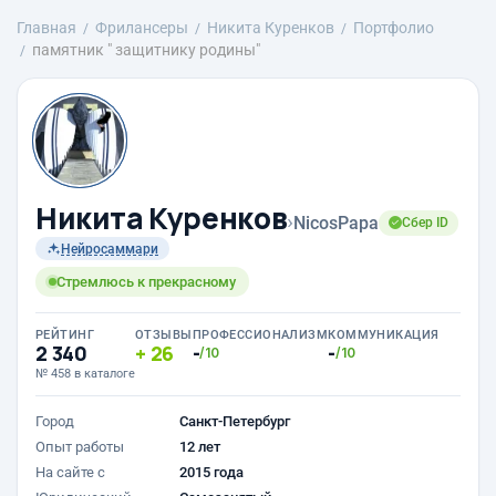
Главная
Фрилансеры
Никита Куренков
Портфолио
памятник " защитнику родины"
Никита Куренков
›
NicosPapa
Сбер ID
Нейросаммари
Стремлюсь к прекрасному
РЕЙТИНГ
ОТЗЫВЫ
ПРОФЕССИОНАЛИЗМ
КОММУНИКАЦИЯ
2 340
26
-
-
/10
/10
№ 458 в каталоге
Город
Санкт-Петербург
Опыт работы
12 лет
На сайте с
2015 года