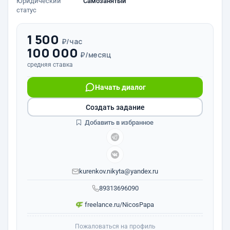
Юридический
Самозанятый
статус
1 500
₽/час
100 000
₽/месяц
средняя ставка
Начать диалог
Создать задание
Добавить в избранное
kurenkov.nikyta@yandex.ru
89313696090
freelance.ru/NicosPapa
Пожаловаться на профиль