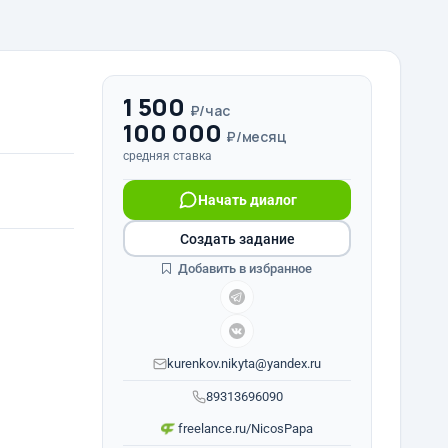
1 500
₽/час
100 000
₽/месяц
средняя ставка
Начать диалог
Создать задание
Добавить в избранное
kurenkov.nikyta@yandex.ru
89313696090
freelance.ru/NicosPapa