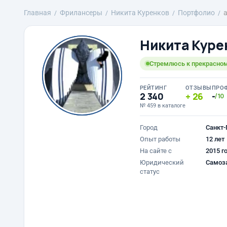
Главная
Фрилансеры
Никита Куренков
Портфолио
a
Никита Куре
Стремлюсь к прекрасно
РЕЙТИНГ
ОТЗЫВЫ
ПРО
2 340
26
-
/10
№ 459 в каталоге
Город
Санкт-
Опыт работы
12 лет
На сайте с
2015 г
Юридический
Самоз
статус