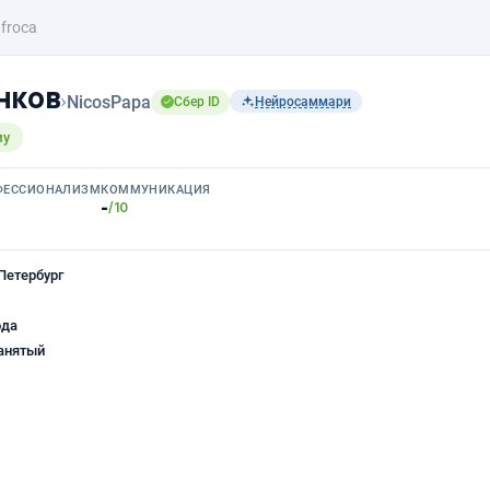
froca
нков
›
NicosPapa
Сбер ID
Нейросаммари
му
ФЕССИОНАЛИЗМ
КОММУНИКАЦИЯ
-
/10
Петербург
ода
анятый