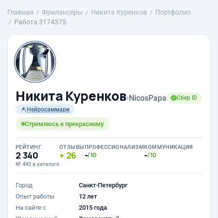
Главная
Фрилансеры
Никита Куренков
Портфолио
Работа 3174375
Никита Куренков
›
NicosPapa
Сбер ID
Нейросаммари
Стремлюсь к прекрасному
РЕЙТИНГ
ОТЗЫВЫ
ПРОФЕССИОНАЛИЗМ
КОММУНИКАЦИЯ
2 340
26
-
-
/10
/10
№ 443 в каталоге
Город
Санкт-Петербург
Опыт работы
12 лет
На сайте с
2015 года