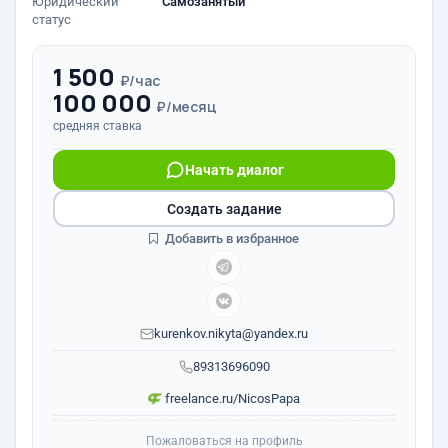
Юридический
Самозанятый
статус
1 500
₽/час
100 000
₽/месяц
средняя ставка
Начать диалог
Создать задание
Добавить в избранное
kurenkov.nikyta@yandex.ru
89313696090
freelance.ru/NicosPapa
Пожаловаться на профиль