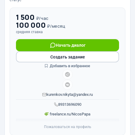
1 500
₽/час
100 000
₽/месяц
средняя ставка
Начать диалог
Создать задание
Добавить в избранное
kurenkov.nikyta@yandex.ru
89313696090
freelance.ru/NicosPapa
Пожаловаться на профиль