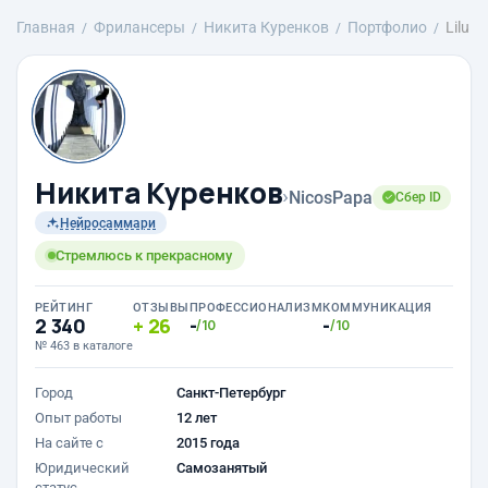
Главная
Фрилансеры
Никита Куренков
Портфолио
Lilu
Никита Куренков
›
NicosPapa
Сбер ID
Нейросаммари
Стремлюсь к прекрасному
РЕЙТИНГ
ОТЗЫВЫ
ПРОФЕССИОНАЛИЗМ
КОММУНИКАЦИЯ
2 340
26
-
-
/10
/10
№ 463 в каталоге
Город
Санкт-Петербург
Опыт работы
12 лет
На сайте с
2015 года
Юридический
Самозанятый
статус