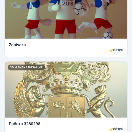
Zabivaka
63
0
3D И ВИЗУАЛИЗАЦИЯ
Работа 3280298
88
0