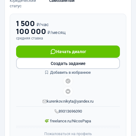
Юридический
Самозанятый
статус
1 500
₽/час
100 000
₽/месяц
средняя ставка
Начать диалог
Создать задание
Добавить в избранное
kurenkov.nikyta@yandex.ru
89313696090
freelance.ru/NicosPapa
Пожаловаться на профиль