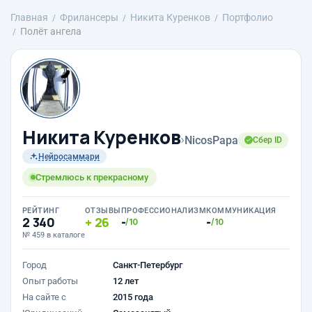
Главная
Фрилансеры
Никита Куренков
Портфолио
Полёт ангела
Никита Куренков
›
NicosPapa
Сбер ID
Нейросаммари
Стремлюсь к прекрасному
РЕЙТИНГ
ОТЗЫВЫ
ПРОФЕССИОНАЛИЗМ
КОММУНИКАЦИЯ
2 340
26
-
-
/10
/10
№ 459 в каталоге
Город
Санкт-Петербург
Опыт работы
12 лет
На сайте с
2015 года