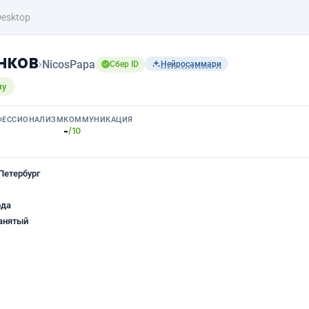
Desktop
нков
›
NicosPapa
Сбер ID
Нейросаммари
му
ФЕССИОНАЛИЗМ
КОММУНИКАЦИЯ
-
/10
Петербург
ода
анятый