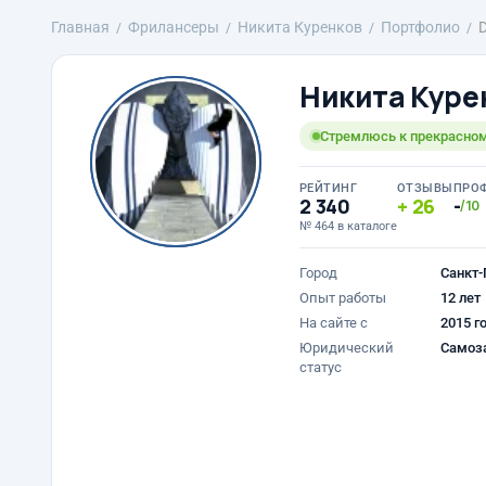
Главная
Фрилансеры
Никита Куренков
Портфолио
Никита Куре
Стремлюсь к прекрасно
РЕЙТИНГ
ОТЗЫВЫ
ПРО
2 340
26
-
/10
№ 464 в каталоге
Город
Санкт-
Опыт работы
12 лет
На сайте с
2015 г
Юридический
Самоз
статус