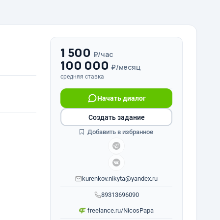
1 500
₽/час
100 000
₽/месяц
средняя ставка
Начать диалог
Создать задание
Добавить в избранное
kurenkov.nikyta@yandex.ru
89313696090
freelance.ru/NicosPapa