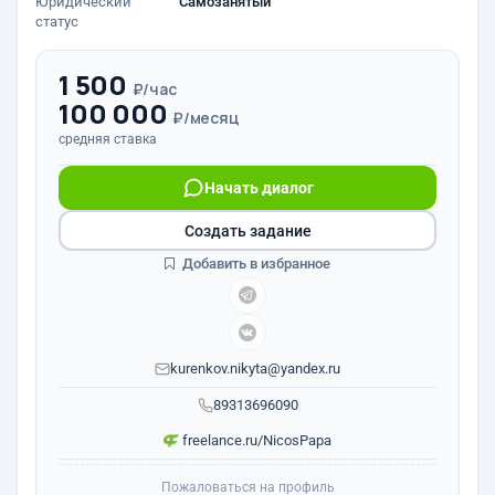
Юридический
Самозанятый
статус
1 500
₽/час
100 000
₽/месяц
средняя ставка
Начать диалог
Создать задание
Добавить в избранное
kurenkov.nikyta@yandex.ru
89313696090
freelance.ru/NicosPapa
Пожаловаться на профиль