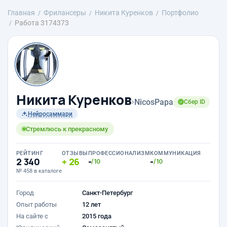
Главная
Фрилансеры
Никита Куренков
Портфолио
Работа 3174373
Никита Куренков
›
NicosPapa
Сбер ID
Нейросаммари
Стремлюсь к прекрасному
РЕЙТИНГ
ОТЗЫВЫ
ПРОФЕССИОНАЛИЗМ
КОММУНИКАЦИЯ
2 340
26
-
-
/10
/10
№ 458 в каталоге
Город
Санкт-Петербург
Опыт работы
12 лет
На сайте с
2015 года