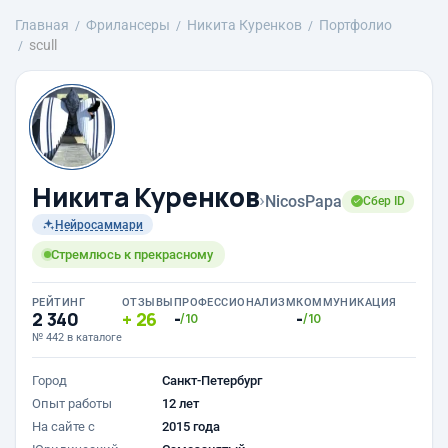
Главная
Фрилансеры
Никита Куренков
Портфолио
scull
Никита Куренков
›
NicosPapa
Сбер ID
Нейросаммари
Стремлюсь к прекрасному
РЕЙТИНГ
ОТЗЫВЫ
ПРОФЕССИОНАЛИЗМ
КОММУНИКАЦИЯ
2 340
26
-
-
/10
/10
№ 442 в каталоге
Город
Санкт-Петербург
Опыт работы
12 лет
На сайте с
2015 года