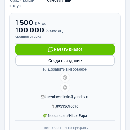
Юридический
Самозанятый
статус
1 500
₽/час
100 000
₽/месяц
средняя ставка
Начать диалог
Создать задание
Добавить в избранное
kurenkov.nikyta@yandex.ru
89313696090
freelance.ru/NicosPapa
Пожаловаться на профиль