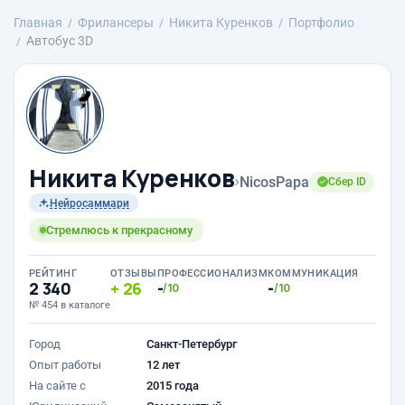
Главная
Фрилансеры
Никита Куренков
Портфолио
Автобус 3D
Никита Куренков
›
NicosPapa
Сбер ID
Нейросаммари
Стремлюсь к прекрасному
РЕЙТИНГ
ОТЗЫВЫ
ПРОФЕССИОНАЛИЗМ
КОММУНИКАЦИЯ
2 340
26
-
-
/10
/10
№ 454 в каталоге
Город
Санкт-Петербург
Опыт работы
12 лет
На сайте с
2015 года