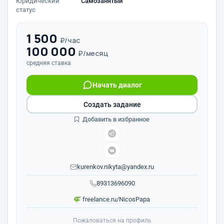
Юридический
Самозанятый
статус
1 500
₽/час
100 000
₽/месяц
средняя ставка
Начать диалог
Создать задание
Добавить в избранное
kurenkov.nikyta@yandex.ru
89313696090
freelance.ru/NicosPapa
Пожаловаться на профиль