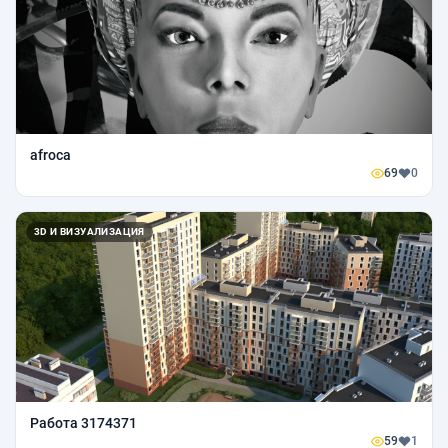
afroca
69
0
3D И ВИЗУАЛИЗАЦИЯ
Работа 3174371
59
1