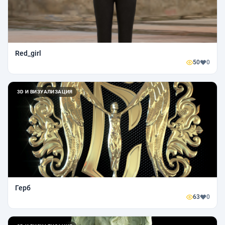
Red_girl
50
0
3D И ВИЗУАЛИЗАЦИЯ
Герб
63
0