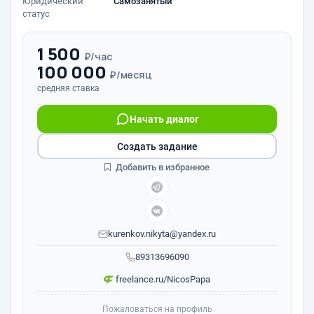
Юридический
Самозанятый
статус
1 500
₽/час
100 000
₽/месяц
средняя ставка
Начать диалог
Создать задание
Добавить в избранное
kurenkov.nikyta@yandex.ru
89313696090
freelance.ru/NicosPapa
Пожаловаться на профиль