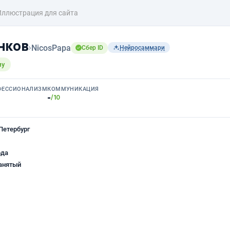
Иллюстрация для сайта
нков
›
NicosPapa
Сбер ID
Нейросаммари
му
ФЕССИОНАЛИЗМ
КОММУНИКАЦИЯ
-
/10
Петербург
ода
анятый