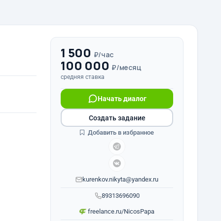
1 500
₽/час
100 000
₽/месяц
средняя ставка
Начать диалог
Создать задание
Добавить в избранное
kurenkov.nikyta@yandex.ru
89313696090
freelance.ru/NicosPapa