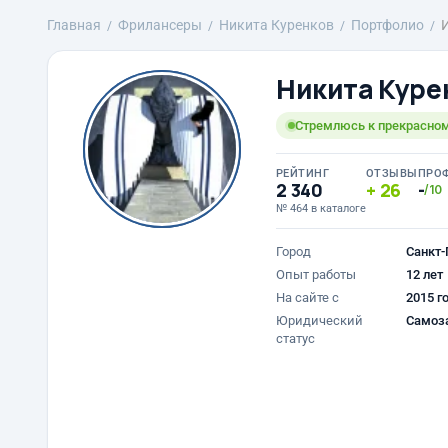
Главная
Фрилансеры
Никита Куренков
Портфолио
Никита Куре
Стремлюсь к прекрасно
РЕЙТИНГ
ОТЗЫВЫ
ПРО
2 340
26
-
/10
№ 464 в каталоге
Город
Санкт-
Опыт работы
12 лет
На сайте с
2015 г
Юридический
Самоз
статус