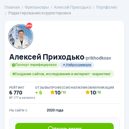
Главная
Фрилансеры
Алексей Приходько
Портфолио
Редактирование/корректировка
Алексей Приходько
›
prikhodkoav
Паспорт верифицирован
Нейросаммари
Создание сайтов, исследования и интернет - маркетинг
РЕЙТИНГ
ОТЗЫВЫ
ПРОФЕССИОНАЛИЗМ
КОММУНИКАЦИЯ
6 770
6
10
10
/10
/10
№ 177 в каталоге
На сайте с
2020 года
Начать диалог