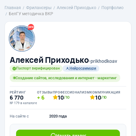
Главная
Фрилансеры
Алексей Приходько
Портфолио
БелГУ методичка ВКР
Алексей Приходько
›
prikhodkoav
Паспорт верифицирован
Нейросаммари
Создание сайтов, исследования и интернет - маркетинг
РЕЙТИНГ
ОТЗЫВЫ
ПРОФЕССИОНАЛИЗМ
КОММУНИКАЦИЯ
6 770
6
10
10
/10
/10
№ 179 в каталоге
На сайте с
2020 года
Начать диалог