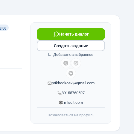
ари
Начать диалог
Создать задание
Добавить в избранное
prikhodkoavl@gmail.com
89155760597
mlscit.com
Пожаловаться на профиль