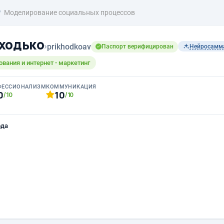
Моделирование социальных процессов
ходько
›
prikhodkoav
Паспорт верифицирован
Нейросамм
ования и интернет - маркетинг
ФЕССИОНАЛИЗМ
КОММУНИКАЦИЯ
0
10
/10
/10
ода