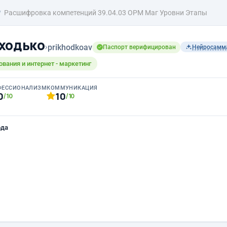
Расшифровка компетенций 39.04.03 ОРМ Маг Уровни Этапы
ходько
›
prikhodkoav
Паспорт верифицирован
Нейросамм
ования и интернет - маркетинг
ФЕССИОНАЛИЗМ
КОММУНИКАЦИЯ
0
10
/10
/10
ода