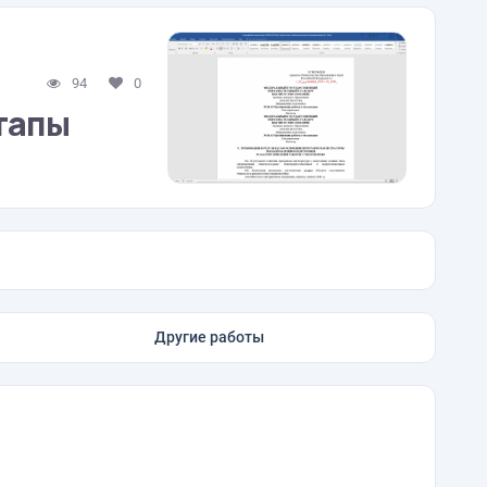
94
0
тапы
Другие работы