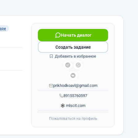
ари
Начать диалог
Создать задание
Добавить в избранное
prikhodkoavl@gmail.com
89155760597
mlscit.com
Пожаловаться на профиль