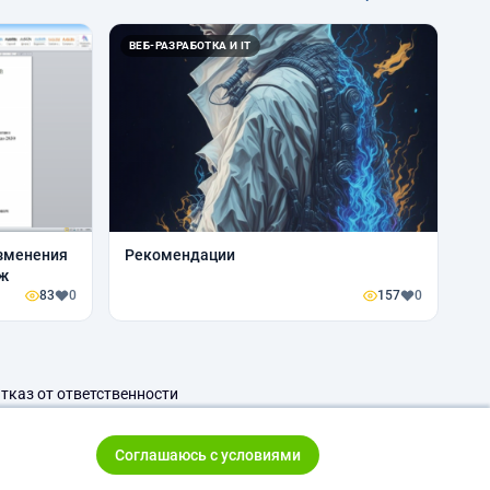
ВЕБ-РАЗРАБОТКА И IT
изменения
Рекомендации
 ж
83
0
157
0
тказ от ответственности
Соглашаюсь с условиями