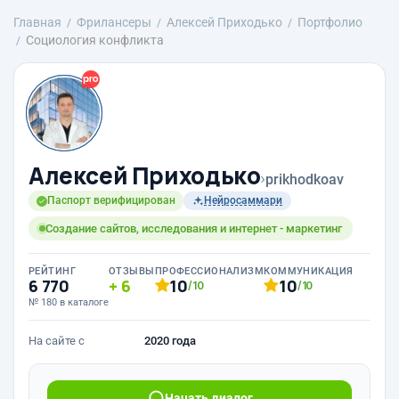
Главная
Фрилансеры
Алексей Приходько
Портфолио
Социология конфликта
Алексей Приходько
›
prikhodkoav
Паспорт верифицирован
Нейросаммари
Создание сайтов, исследования и интернет - маркетинг
РЕЙТИНГ
ОТЗЫВЫ
ПРОФЕССИОНАЛИЗМ
КОММУНИКАЦИЯ
6 770
6
10
10
/10
/10
№ 180 в каталоге
На сайте с
2020 года
Начать диалог