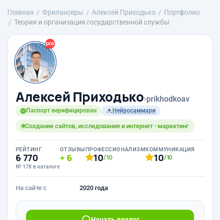
Главная
Фрилансеры
Алексей Приходько
Портфолио
Теория и организация государственной службы
Алексей Приходько
›
prikhodkoav
Паспорт верифицирован
Нейросаммари
Создание сайтов, исследования и интернет - маркетинг
РЕЙТИНГ
ОТЗЫВЫ
ПРОФЕССИОНАЛИЗМ
КОММУНИКАЦИЯ
6 770
6
10
10
/10
/10
№ 178 в каталоге
На сайте с
2020 года
Начать диалог