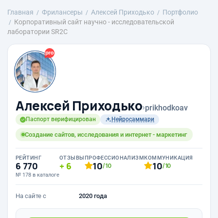
Главная
Фрилансеры
Алексей Приходько
Портфолио
Корпоративный сайт научно - исследовательской
лаборатории SR2C
Алексей Приходько
›
prikhodkoav
Паспорт верифицирован
Нейросаммари
Создание сайтов, исследования и интернет - маркетинг
РЕЙТИНГ
ОТЗЫВЫ
ПРОФЕССИОНАЛИЗМ
КОММУНИКАЦИЯ
6 770
6
10
10
/10
/10
№ 178 в каталоге
На сайте с
2020 года