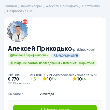
Главная
Фрилансеры
Алексей Приходько
Портфолио
Разработка CMS
Алексей Приходько
›
prikhodkoav
Паспорт верифицирован
Нейросаммари
Создание сайтов, исследования и интернет - маркетинг
РЕЙТИНГ
ОТЗЫВЫ
ПРОФЕССИОНАЛИЗМ
КОММУНИКАЦИЯ
6 770
6
10
10
/10
/10
№ 179 в каталоге
На сайте с
2020 года
Начать диалог