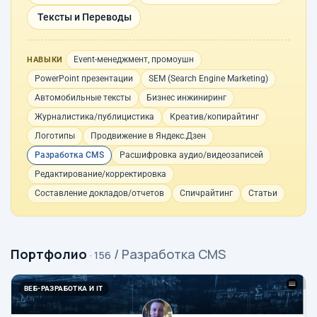
Тексты и Переводы
Event-менеджмент, промоушн
НАВЫКИ
PowerPoint презентации
SEM (Search Engine Marketing)
Автомобильные тексты
Бизнес инжиниринг
Журналистика/публицистика
Креатив/копирайтинг
Логотипы
Продвижение в Яндекс.Дзен
Разработка CMS
Расшифровка аудио/видеозаписей
Редактирование/корректировка
Составление докладов/отчетов
Спичрайтинг
Статьи
Портфолио
/ Разработка CMS
· 156
ВЕБ-РАЗРАБОТКА И IT