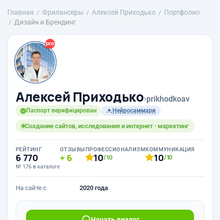
Главная
Фрилансеры
Алексей Приходько
Портфолио
Дизайн и Брендинг
Алексей Приходько
›
prikhodkoav
Паспорт верифицирован
Нейросаммари
Создание сайтов, исследования и интернет - маркетинг
РЕЙТИНГ
ОТЗЫВЫ
ПРОФЕССИОНАЛИЗМ
КОММУНИКАЦИЯ
6 770
6
10
10
/10
/10
№ 176 в каталоге
На сайте с
2020 года
Начать диалог