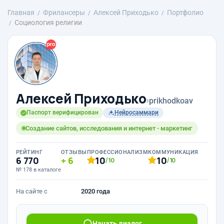
Главная
Фрилансеры
Алексей Приходько
Портфолио
Социология религии
Алексей Приходько
›
prikhodkoav
Паспорт верифицирован
Нейросаммари
Создание сайтов, исследования и интернет - маркетинг
РЕЙТИНГ
ОТЗЫВЫ
ПРОФЕССИОНАЛИЗМ
КОММУНИКАЦИЯ
6 770
6
10
10
/10
/10
№ 178 в каталоге
На сайте с
2020 года
Начать диалог