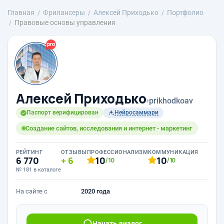
Главная
Фрилансеры
Алексей Приходько
Портфолио
Правовые основы управления
Алексей Приходько
›
prikhodkoav
Паспорт верифицирован
Нейросаммари
Создание сайтов, исследования и интернет - маркетинг
РЕЙТИНГ
ОТЗЫВЫ
ПРОФЕССИОНАЛИЗМ
КОММУНИКАЦИЯ
6 770
6
10
10
/10
/10
№ 181 в каталоге
На сайте с
2020 года
Начать диалог