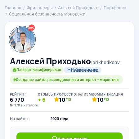
Главная
Фрилансеры
Алексей Приходько
Портфолио
Социальная безопасность молодежи
Алексей Приходько
›
prikhodkoav
Паспорт верифицирован
Нейросаммари
Создание сайтов, исследования и интернет - маркетинг
РЕЙТИНГ
ОТЗЫВЫ
ПРОФЕССИОНАЛИЗМ
КОММУНИКАЦИЯ
6 770
6
10
10
/10
/10
№ 178 в каталоге
На сайте с
2020 года
Начать диалог