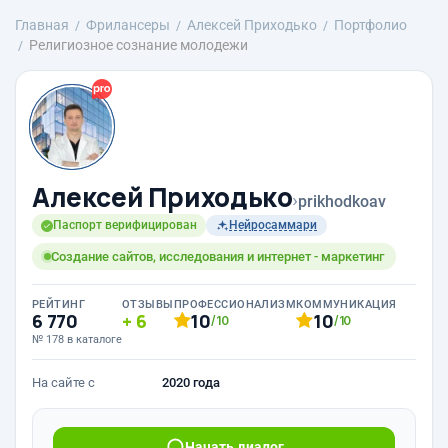
Главная
Фрилансеры
Алексей Приходько
Портфолио
Религиозное сознание молодежи
Алексей Приходько
›
prikhodkoav
Паспорт верифицирован
Нейросаммари
Создание сайтов, исследования и интернет - маркетинг
РЕЙТИНГ
ОТЗЫВЫ
ПРОФЕССИОНАЛИЗМ
КОММУНИКАЦИЯ
6 770
6
10
10
/10
/10
№ 178 в каталоге
На сайте с
2020 года
Начать диалог