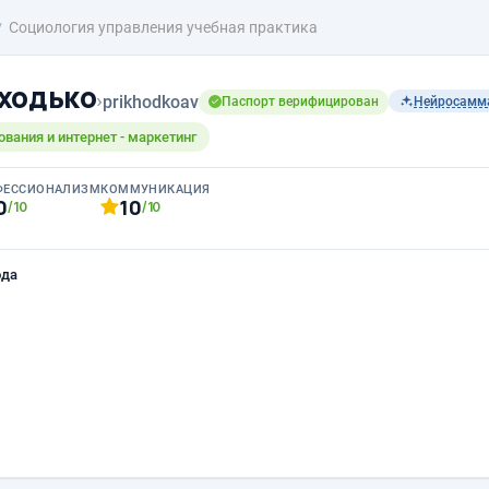
Социология управления учебная практика
ходько
›
prikhodkoav
Паспорт верифицирован
Нейросамм
ования и интернет - маркетинг
ФЕССИОНАЛИЗМ
КОММУНИКАЦИЯ
0
10
/10
/10
ода