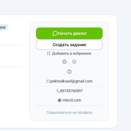
ари
Начать диалог
Создать задание
Добавить в избранное
prikhodkoavl@gmail.com
89155760597
mlscit.com
Пожаловаться на профиль