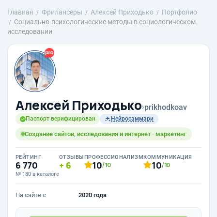
Главная
Фрилансеры
Алексей Приходько
Портфолио
Социально-психологические методы в социологическом
исследовании
Алексей Приходько
›
prikhodkoav
Паспорт верифицирован
Нейросаммари
Создание сайтов, исследования и интернет - маркетинг
РЕЙТИНГ
ОТЗЫВЫ
ПРОФЕССИОНАЛИЗМ
КОММУНИКАЦИЯ
6 770
6
10
10
/10
/10
№ 180 в каталоге
На сайте с
2020 года