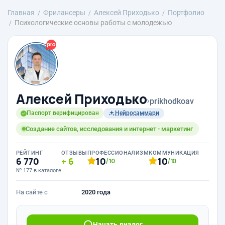
Главная
Фрилансеры
Алексей Приходько
Портфолио
Психологические основы работы с молодежью
Алексей Приходько
›
prikhodkoav
Паспорт верифицирован
Нейросаммари
Создание сайтов, исследования и интернет - маркетинг
РЕЙТИНГ
ОТЗЫВЫ
ПРОФЕССИОНАЛИЗМ
КОММУНИКАЦИЯ
6 770
6
10
10
/10
/10
№ 177 в каталоге
На сайте с
2020 года
Начать диалог