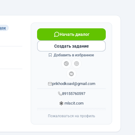
ари
Начать диалог
Создать задание
Добавить в избранное
prikhodkoavl@gmail.com
89155760597
mlscit.com
Пожаловаться на профиль