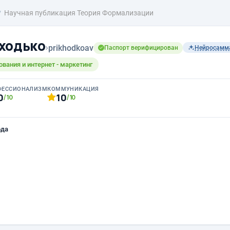
Научная публикация Теория Формализации
ходько
›
prikhodkoav
Паспорт верифицирован
Нейросамм
ования и интернет - маркетинг
ФЕССИОНАЛИЗМ
КОММУНИКАЦИЯ
0
10
/10
/10
ода