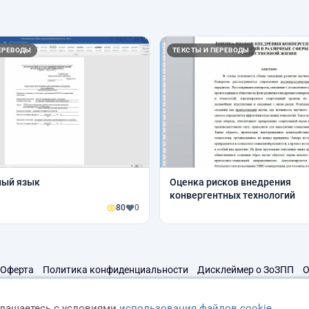
ЕРЕВОДЫ
ТЕКСТЫ И ПЕРЕВОДЫ
ный язык
Оценка рисков внедрения
конвергентных технологий
80
0
Оферта
Политика конфиденциальности
Дисклеймер о ЗоЗПП
О
глашаетесь с условиями
использования файлов cookie