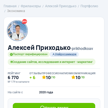
Главная
Фрилансеры
Алексей Приходько
Портфолио
Экономика
Алексей Приходько
›
prikhodkoav
Паспорт верифицирован
Нейросаммари
Создание сайтов, исследования и интернет - маркетинг
РЕЙТИНГ
ОТЗЫВЫ
ПРОФЕССИОНАЛИЗМ
КОММУНИКАЦИЯ
6 770
6
10
10
/10
/10
№ 179 в каталоге
На сайте с
2020 года
Начать диалог