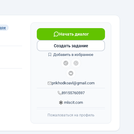
ари
Начать диалог
Создать задание
Добавить в избранное
prikhodkoavl@gmail.com
89155760597
mlscit.com
Пожаловаться на профиль