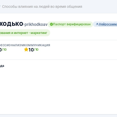
Способы влияния на людей во время общения
ходько
›
prikhodkoav
Паспорт верифицирован
Нейросамм
ования и интернет - маркетинг
ФЕССИОНАЛИЗМ
КОММУНИКАЦИЯ
0
10
/10
/10
ода