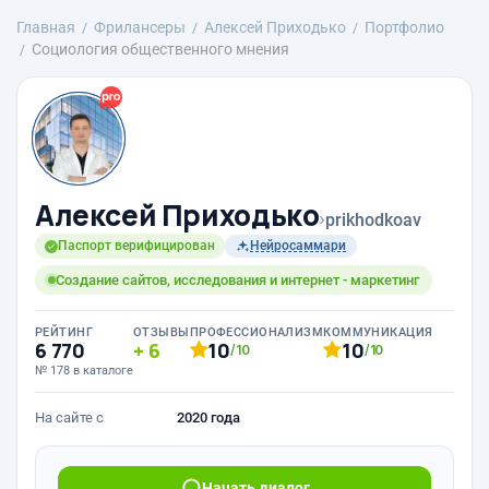
Главная
Фрилансеры
Алексей Приходько
Портфолио
Социология общественного мнения
Алексей Приходько
›
prikhodkoav
Паспорт верифицирован
Нейросаммари
Создание сайтов, исследования и интернет - маркетинг
РЕЙТИНГ
ОТЗЫВЫ
ПРОФЕССИОНАЛИЗМ
КОММУНИКАЦИЯ
6 770
6
10
10
/10
/10
№ 178 в каталоге
На сайте с
2020 года
Начать диалог