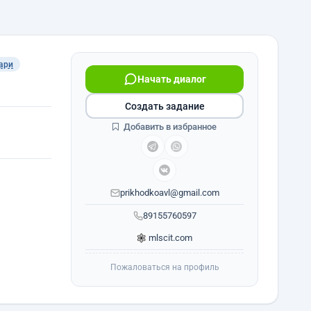
ари
Начать диалог
Создать задание
Добавить в избранное
prikhodkoavl@gmail.com
89155760597
mlscit.com
Пожаловаться на профиль