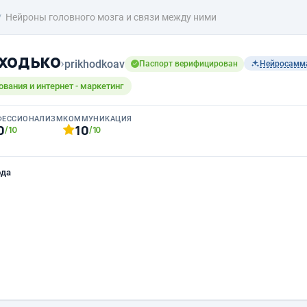
Нейроны головного мозга и связи между ними
ходько
›
prikhodkoav
Паспорт верифицирован
Нейросамм
ования и интернет - маркетинг
ФЕССИОНАЛИЗМ
КОММУНИКАЦИЯ
0
10
/10
/10
ода