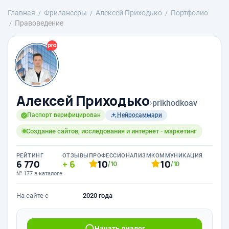
Главная
Фрилансеры
Алексей Приходько
Портфолио
Правоведение
Алексей Приходько
›
prikhodkoav
Паспорт верифицирован
Нейросаммари
Создание сайтов, исследования и интернет - маркетинг
РЕЙТИНГ
ОТЗЫВЫ
ПРОФЕССИОНАЛИЗМ
КОММУНИКАЦИЯ
6 770
6
10
10
/10
/10
№ 177 в каталоге
На сайте с
2020 года
Начать диалог