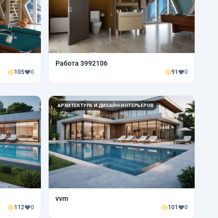
Работа 3992106
105
0
91
0
АРХИТЕКТУРА И ДИЗАЙН ИНТЕРЬЕРОВ
vvm
112
0
101
0