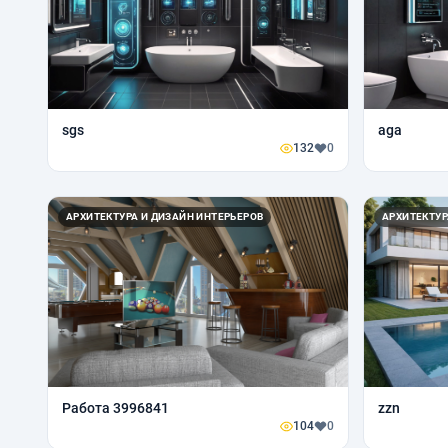
sgs
aga
132
0
АРХИТЕКТУРА И ДИЗАЙН ИНТЕРЬЕРОВ
АРХИТЕКТУР
Работа 3996841
zzn
104
0