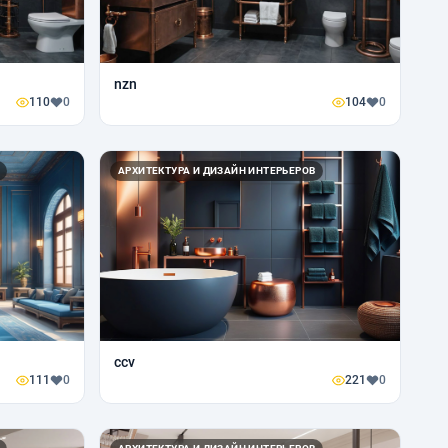
nzn
110
0
104
0
АРХИТЕКТУРА И ДИЗАЙН ИНТЕРЬЕРОВ
ccv
111
0
221
0