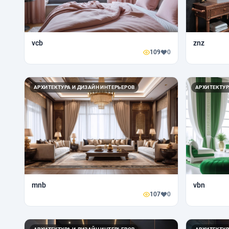
vcb
znz
109
0
АРХИТЕКТУРА И ДИЗАЙН ИНТЕРЬЕРОВ
АРХИТЕКТУР
mnb
vbn
107
0