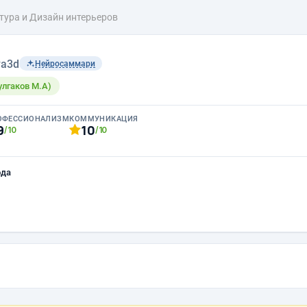
тура и Дизайн интерьеров
a3d
Нейросаммари
Булгаков М.А)
ОФЕССИОНАЛИЗМ
КОММУНИКАЦИЯ
9
10
/10
/10
ода