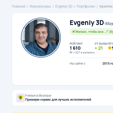
Главная
Фрилансеры
Evgeniy 3D
Портфолио
Архитек
Evgeniy 3D
›
May
"Желаю, чтобы все...!" (
РЕЙТИНГ
ОТЗЫВЫ
ПР
1 610
21
№ 1 027 в каталоге
На сайте с
2015 г
Freelance.Boutique
Премиум-сервис для лучших исполнителей