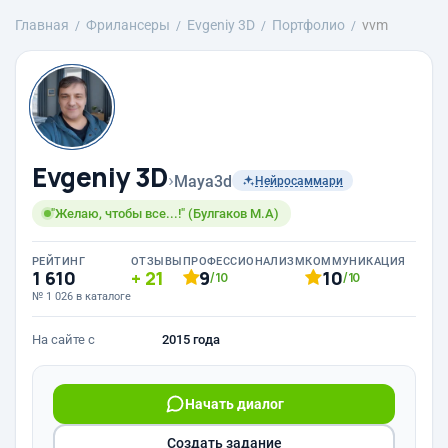
Главная
Фрилансеры
Evgeniy 3D
Портфолио
vvm
Evgeniy 3D
›
Maya3d
Нейросаммари
"Желаю, чтобы все...!" (Булгаков М.А)
РЕЙТИНГ
ОТЗЫВЫ
ПРОФЕССИОНАЛИЗМ
КОММУНИКАЦИЯ
1 610
21
9
10
/10
/10
№ 1 026 в каталоге
На сайте с
2015 года
Начать диалог
Создать задание