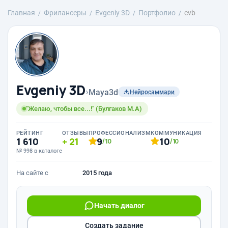
Главная
Фрилансеры
Evgeniy 3D
Портфолио
cvb
Evgeniy 3D
›
Maya3d
Нейросаммари
"Желаю, чтобы все...!" (Булгаков М.А)
РЕЙТИНГ
ОТЗЫВЫ
ПРОФЕССИОНАЛИЗМ
КОММУНИКАЦИЯ
1 610
21
9
10
/10
/10
№ 998 в каталоге
На сайте с
2015 года
Начать диалог
Создать задание