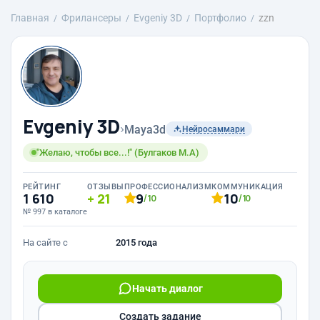
Главная
Фрилансеры
Evgeniy 3D
Портфолио
zzn
Evgeniy 3D
›
Maya3d
Нейросаммари
"Желаю, чтобы все...!" (Булгаков М.А)
РЕЙТИНГ
ОТЗЫВЫ
ПРОФЕССИОНАЛИЗМ
КОММУНИКАЦИЯ
1 610
21
9
10
/10
/10
№ 997 в каталоге
На сайте с
2015 года
Начать диалог
Создать задание