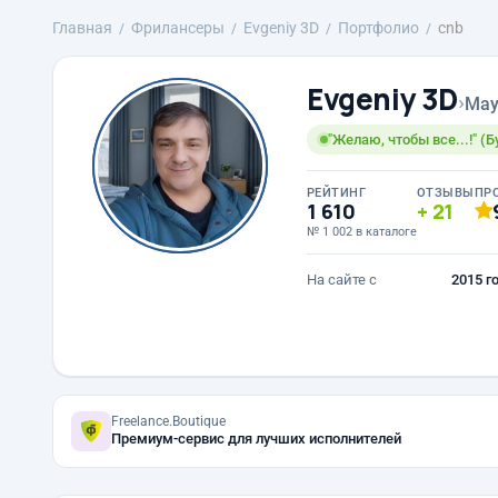
Главная
Фрилансеры
Evgeniy 3D
Портфолио
cnb
Evgeniy 3D
›
May
"Желаю, чтобы все...!" (
РЕЙТИНГ
ОТЗЫВЫ
ПР
1 610
21
№ 1 002 в каталоге
На сайте с
2015 г
Freelance.Boutique
Премиум-сервис для лучших исполнителей