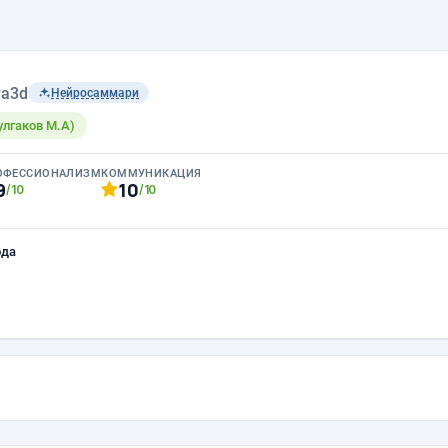
a3d
Нейросаммари
Булгаков М.А)
ОФЕССИОНАЛИЗМ
КОММУНИКАЦИЯ
9
10
/10
/10
ода