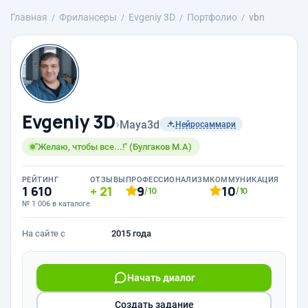
Главная
Фрилансеры
Evgeniy 3D
Портфолио
vbn
Evgeniy 3D
›
Maya3d
Нейросаммари
"Желаю, чтобы все...!" (Булгаков М.А)
РЕЙТИНГ
ОТЗЫВЫ
ПРОФЕССИОНАЛИЗМ
КОММУНИКАЦИЯ
1 610
21
9
10
/10
/10
№ 1 006 в каталоге
На сайте с
2015 года
Начать диалог
Создать задание