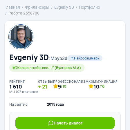
Главная
Фрилансеры
Evgeniy 3D
Портфолио
Работа 2558700
Evgeniy 3D
›
Maya3d
Нейросаммари
"Желаю, чтобы все...!" (Булгаков М.А)
РЕЙТИНГ
ОТЗЫВЫ
ПРОФЕССИОНАЛИЗМ
КОММУНИКАЦИЯ
1 610
21
9
10
/10
/10
№ 1 027 в каталоге
На сайте с
2015 года
Начать диалог