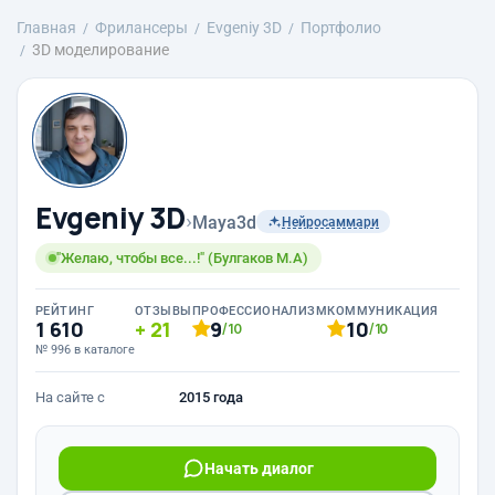
Главная
Фрилансеры
Evgeniy 3D
Портфолио
3D моделирование
Evgeniy 3D
›
Maya3d
Нейросаммари
"Желаю, чтобы все...!" (Булгаков М.А)
РЕЙТИНГ
ОТЗЫВЫ
ПРОФЕССИОНАЛИЗМ
КОММУНИКАЦИЯ
1 610
21
9
10
/10
/10
№ 996 в каталоге
На сайте с
2015 года
Начать диалог