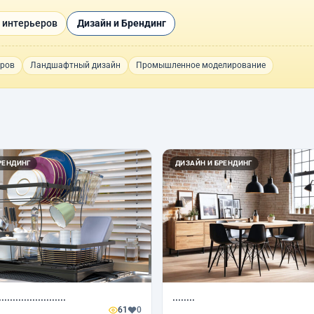
 интерьеров
Дизайн и Брендинг
еров
Ландшафтный дизайн
Промышленное моделирование
РЕНДИНГ
ДИЗАЙН И БРЕНДИНГ
........................
........
61
0