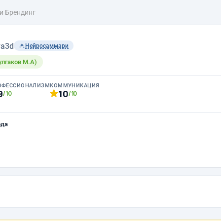
и Брендинг
a3d
Нейросаммари
Булгаков М.А)
ОФЕССИОНАЛИЗМ
КОММУНИКАЦИЯ
9
10
/10
/10
ода