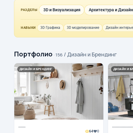
3D и Визуализация
Архитектура и Дизайн
РАЗДЕЛЫ
3D Графика
3D моделирование
Дизайн интерь
НАВЫКИ
Портфолио
/ Дизайн и Брендинг
· 156
ДИЗАЙН И БРЕНДИНГ
ДИЗАЙН И Б
......
.................
64
0